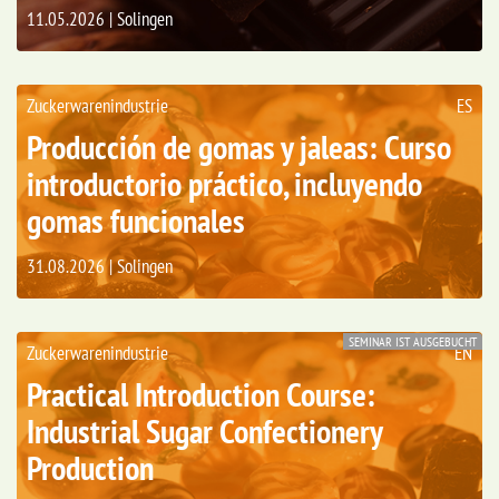
11.05.2026 | Solingen
Zuckerwarenindustrie
ES
Producción de gomas y jaleas: Curso
introductorio práctico, incluyendo
gomas funcionales
31.08.2026 | Solingen
SEMINAR IST AUSGEBUCHT
Zuckerwarenindustrie
EN
Practical Introduction Course:
Industrial Sugar Confectionery
Production