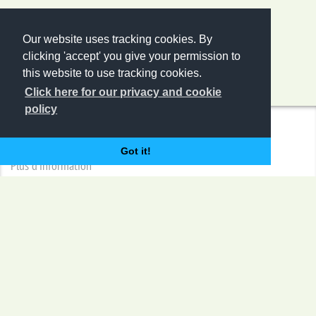
Our website uses tracking cookies. By
clicking 'accept' you give your permission to
this website to use tracking cookies.
Click here for our privacy and cookie
policy
Inscrivez-vous à notre newsletter ZDS
Got it!
Plus d'information
Séminaires
Technologie du chocolat
Technologie de la confiserie de sucre
Technologie des biscuits
Technologie des snacks
Congrès
Contact